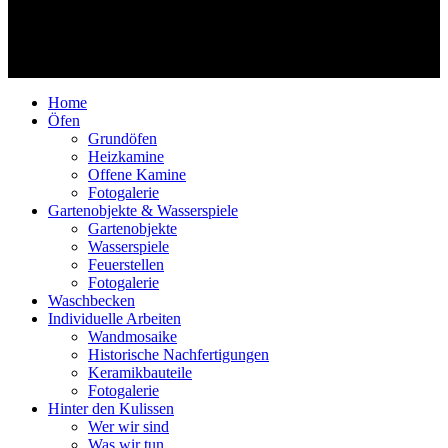
freien künstlerischen Arbeiten noch größer. Auch im Ofenbau setzt
Theo Schipp ab und zu auf Kombinationen mit Metall. Doch Form,
Funktion, Farbgebung und Oberflächenstruktur im Raum – das
bleibt stets der Kern seines baukeramischen Schaffens.
Home
Öfen
Grundöfen
Heizkamine
Offene Kamine
Fotogalerie
Gartenobjekte & Wasserspiele
Gartenobjekte
Wasserspiele
Feuerstellen
Fotogalerie
Waschbecken
Individuelle Arbeiten
Wandmosaike
Historische Nachfertigungen
Keramikbauteile
Fotogalerie
Hinter den Kulissen
Wer wir sind
Was wir tun