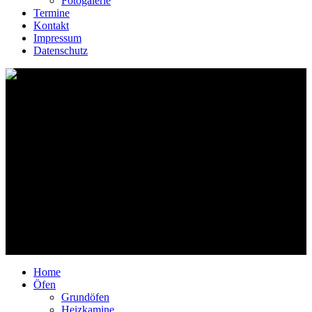
Fotogalerie
Termine
Kontakt
Impressum
Datenschutz
Die Werkstatt liegt im Grünen am Rande eines kleinen
Gewerbegebietes in Waldkirch- Kollnau. Je nach Auftragslage
arbeiten hier 1-2 MitarbeiterInnen. Meist erfolgt die Herstellung der
Ofenojekte in der sogenannten Überschlagtechnik:
Auf einen zum Teil komplexen Unterbau von Stegen wird die
Außenhülle in Form von Tonplattenaufgebracht. Dadurch kann man
den Ofen/Kamin in einem Stück formen. Im noch feuchten Zustand
wird er dann in Einzelkacheln geschnitten, getrocknet und gebrannt.
Der Spielraum für Form. Farbe und Struktur ist schier unbegrenzt.
Die Gartenobjekte wiederum werden in Plattentechnik
zusammengarniert, überarbeitet und gebrannt.
Home
Öfen
Grundöfen
Heizkamine